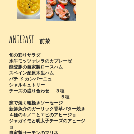
ANTIPAST
前菜
旬の彩りサラダ
水牛モッツァレラのカプレーゼ
能登豚の自家製ロースハム
スペイン産原木生ハム
パテ ド カンパーニュ
シャルキュトリー
チーズの盛り合わせ ３種
５種
窯で焼く粗挽きソーセージ
新鮮魚介のガーリック香草バター焼き
４種のキノコとエビのアヒージョ
ジャガイモと明太子チーズのアヒージ
ョ
自家製サーモンのマリネ