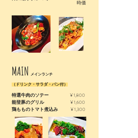
時価
MAIN
メインランチ
（ドリンク・サラダ・パン付）
¥ 1,800
特選牛肉のソテー
¥ 1,600
能登豚のグリル
¥ 1,300
鶏もものトマト煮込み