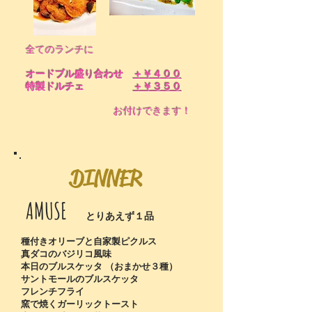
全てのランチに
オードブル盛り合わせ
＋￥４００
特製ドルチェ
＋￥３５０
お付けできます！
​DINNER
AMUSE
とりあえず１品
種付きオリーブと自家製ピクルス
真ダコのバジリコ風味
本日のブルスケッタ （おまかせ３種）
サントモールのブルスケッタ
フレンチフライ
窯で焼くガーリックトースト