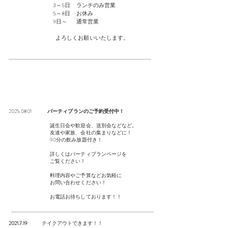
3～5日 ランチのみ営業
5～8日 お休み
9日～ 通常営業
​ よろしくお願いいたします。
2025
.0801
パーティプランのご予約受付中！
誕生日会や歓迎会、送別会などなど。
友達や家族、会社の集まりなどに！
90分の飲み放題付き！
詳しくはパーティプランページを
ご覧ください！
料理内容やご予算などお気軽に
お問い合わせください！
​ お電話お待ちしております！！
2021.7.19
テイクアウトできます！！