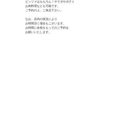
ピッツァはもちろん！サラダやポテト
お肉料理なども可能です。
ご予約の上、ご来店下さい。
なお、店内の状況により
お時間頂く場合もございます。
お時間に余裕をもってのご予約を
​ お願いいたします。
最新情報はインスタグラムで！！